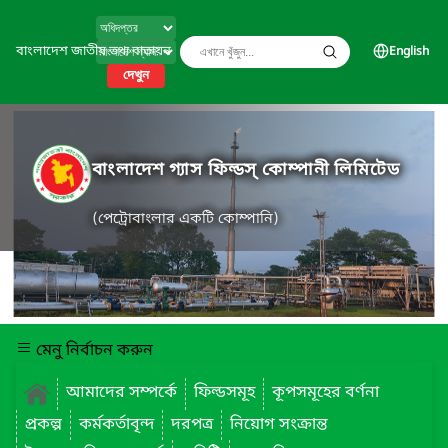
বাংলাদেশ জাতীয় তথ্য বাতায়ন
English
দেখুন
বাংলাদেশ গ্যাস ফিল্ডস্ কোম্পানী লিমিটেড
(পেট্রোবাংলার একটি কোম্পানি)
মেনু নির্বাচন করুন
আমাদের সম্পর্কে
ফিল্ডসমূহ
কূপসমূহের বর্ণনা
প্রকল্প
কর্মকর্তাবৃন্দ
দরপত্র
নিয়োগ সংক্রান্ত